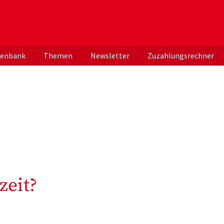
er deutschen ApothekerInnen
tenbank
Themen
Newsletter
Zuzahlungsrechner
eit?