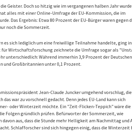
die Geister. Doch so hitzig wie im vergangenen halben Jahr wurde
hat alles mit einer Online-Umfrage der EU-Kommission, die im
rde. Das Ergebnis: Etwa 80 Prozent der EU-Bürger waren gegen d
nur noch die Sommerzeit.
 es sich lediglich um eine freiwillige Teilnahme handelte, ging in
t für Wirtschaftsforschung zeichnete die Umfrage sogar als "Unst
ehr unterschiedlich: Während immerhin 3,9 Prozent der Deutschen
en und Großbritannien unter 0,1 Prozent.
mmissionspräsident Jean-Claude Juncker umgehend vorschlug, di
ch das war zu vorschnell gedacht. Denn jedes EU-Land kann sich
mer- oder Winterzeit möchte. Ein "Zeit-Flicken-Teppich" wäre die 
 die Folgen gründlich prüfen. Befürworter der Sommerzeit, wie
 davon aus, dass die Stunde mehr Helligkeit am Nachmittag und
cht. Schlafforscher sind sich hingegen einig, dass die Winterzeit