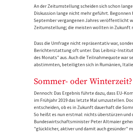
An der Zeitumstellung scheiden sich schon lange 
Diskussion lange nicht mehr geführt. Begonnen 
September vergangenen Jahres veröffentlicht wu
Zeitumstellung; die meisten wollten in Zukunft 
Dass die Umfrage nicht repräsentativ war, sondern
Berichterstattung oft unter. Das Leibniz-Institu
des Monats" aus. Auch die Teilnahmequote war s
abstimmten, beteiligten sich in Rumänien, Itali
Sommer- oder Winterzeit?
Dennoch: Das Ergebnis führte dazu, dass EU-Ko
im Frühjahr 2019 das letzte Mal umzustellen. Do
entscheiden, ob es in Zukunft dauerhaft die Som
So heißt es nun erstmal: nichts überstürzen und
Bundeswirtschaftsminister Peter Altmaier gehen
"glücklicher, aktiver und damit auch gesünder" ma