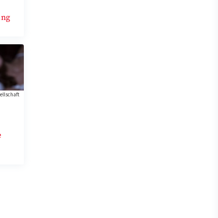
ung
ellschaft
e