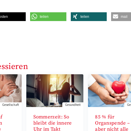
osten
teilen
teilen
mail
essieren
Gesellschaft
Gesundheit
Ge
nf
Sommerzeit: So
85 % für
m
bleibt die innere
Organspende –
e
Uhr im Takt
aber nicht alle