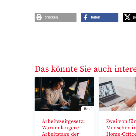
drucken
teilen
p
Das könnte Sie auch inter
Beruf
Arbeitszeitgesetz:
Zwei von fü
Warum längere
Menschen i
Arbeitstage der
Home-Offic