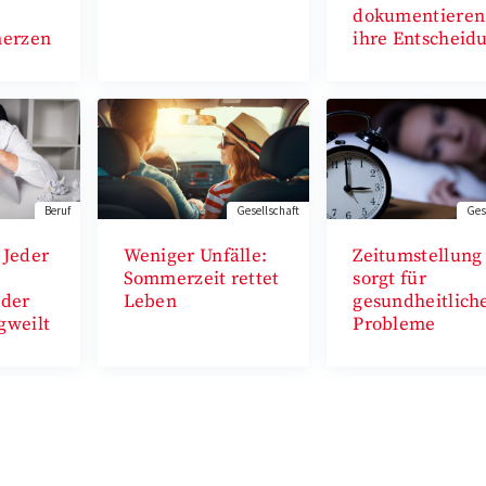
dokumentieren
erzen
ihre Entscheid
Beruf
Gesellschaft
Ges
 Jeder
Weniger Unfälle:
Zeitumstellung
Sommerzeit rettet
sorgt für
eder
Leben
gesundheitlich
gweilt
Probleme