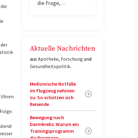
die Frage,…
 die
ie
 der
Aktuelle Nachrichten
atistik
aus
Apotheke
,
Forschung
und
Gesundheitspolitik
.
Medizinische Notfälle
im Flugzeug nehmen
e Uhren
zu: So schützen sich
Reisende
Folge.
Bewegung nach
Darmkrebs: Warum ein
 Abend
Trainingsprogramm
 besser
die Prognose