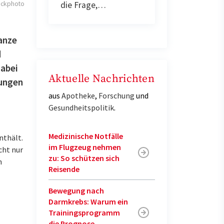
die Frage,…
ockphoto
lanze
d
dabei
Aktuelle Nachrichten
tungen
aus
Apotheke
,
Forschung
und
Gesundheitspolitik
.
Medizinische Notfälle
nthält.
im Flugzeug nehmen
cht nur
zu: So schützen sich
n
Reisende
Bewegung nach
Darmkrebs: Warum ein
Trainingsprogramm
die Prognose