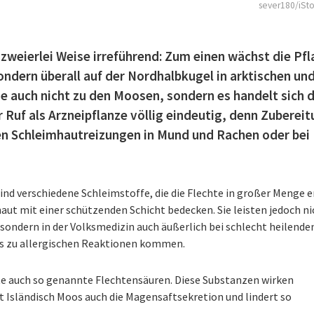
sever180/iSt
 zweierlei Weise irreführend: Zum einen wächst die Pf
 sondern überall auf der Nordhalbkugel in arktischen un
e auch nicht zu den Moosen, sondern es handelt sich 
r Ruf als Arzneipflanze völlig eindeutig, denn Zuberei
en Schleimhautreizungen in Mund und Rachen oder bei
sind verschiedene Schleimstoffe, die die Flechte in großer Menge e
haut mit einer schützenden Schicht bedecken. Sie leisten jedoch ni
sondern in der Volksmedizin auch äußerlich bei schlecht heilende
 es zu allergischen Reaktionen kommen.
e auch so genannte Flechtensäuren. Diese Substanzen wirken
t Isländisch Moos auch die Magensaftsekretion und lindert so