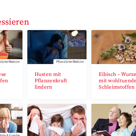
essieren
zliche Medizin
Pflanzliche Medizin
ese
Husten mit
Eibisch – Wurze
lfen
Pflanzenkraft
mit wohltuend
lindern
Schleimstoffen
Baby & Familie