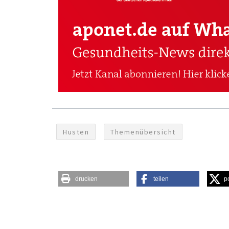
Husten
Themenübersicht
drucken
teilen
p