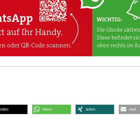
osten
teilen
teilen
mail