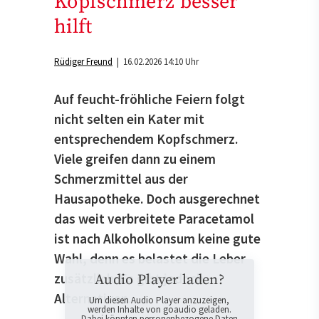
Kopfschmerz besser
hilft
Rüdiger Freund
| 16.02.2026 14:10 Uhr
Auf feucht-fröhliche Feiern folgt
nicht selten ein Kater mit
entsprechendem Kopfschmerz.
Viele greifen dann zu einem
Schmerzmittel aus der
Hausapotheke. Doch ausgerechnet
das weit verbreitete Paracetamol
ist nach Alkoholkonsum keine gute
Wahl, denn es belastet die Leber
zusätzlich. Es gibt jedoch
Audio Player laden?
Alternativen.
Um diesen Audio Player anzuzeigen,
werden Inhalte von goaudio geladen.
Dabei könnten personenbezogene Daten