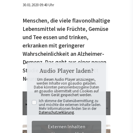
30.01.2020 09:40 Uhr
Menschen, die viele flavonolhaltige
Lebensmittel wie Früchte, Gemüse
und Tee essen und trinken,
erkranken mit geringerer
Wahrscheinlichkeit an Alzheimer-
Demenz. Das geht aus einer neuen
Studie hervor, die im Fachblatt
Audio Player laden?
Neurology erschienen ist.
Um diesen Audio Player anzuzeigen,
werden Inhalte von goaudio geladen.
Dabei könnten personenbezogene Daten
an goaudio übermittelt und Cookies auf
Ihrem Gerät gespeichert werden.
Ich stimme der Datenübermittlung zu
und möchte die externen Inhalte laden.
Mehr Informationen finden Sie in der
Datenschutzerklärung
.
Externen Inhalten