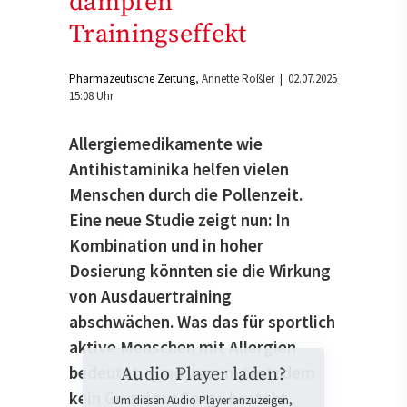
dämpfen
Trainingseffekt
Pharmazeutische Zeitung
Annette Rößler
| 02.07.2025
15:08 Uhr
Allergiemedikamente wie
Antihistaminika helfen vielen
Menschen durch die Pollenzeit.
Eine neue Studie zeigt nun: In
Kombination und in hoher
Dosierung könnten sie die Wirkung
von Ausdauertraining
abschwächen. Was das für sportlich
aktive Menschen mit Allergien
bedeutet – und warum trotzdem
Audio Player laden?
kein Grund zur Sorge besteht.
Um diesen Audio Player anzuzeigen,