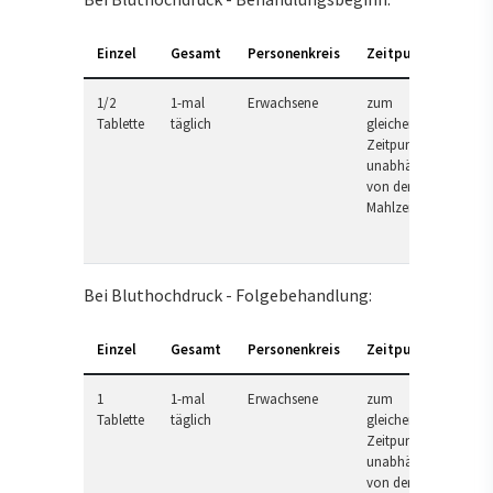
Einzel
Gesamt
Personenkreis
Zeitpunkt
1/2
1-mal
Erwachsene
zum
Tablette
täglich
gleichen
Zeitpunkt,
unabhängig
von der
Mahlzeit
Bei Bluthochdruck - Folgebehandlung:
Einzel
Gesamt
Personenkreis
Zeitpunkt
1
1-mal
Erwachsene
zum
Tablette
täglich
gleichen
Zeitpunkt,
unabhängig
von der