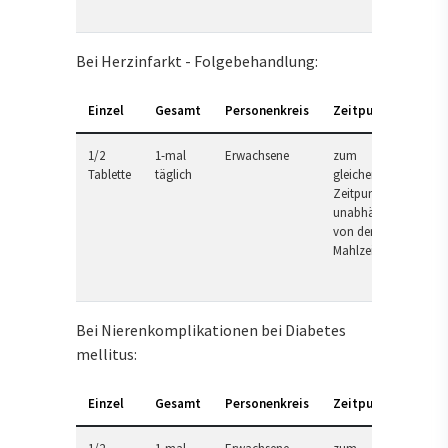
Bei Herzinfarkt - Folgebehandlung:
Einzel
Gesamt
Personenkreis
Zeitpunkt
1/2
1-mal
Erwachsene
zum
Tablette
täglich
gleichen
Zeitpunkt,
unabhängig
von der
Mahlzeit
Bei Nierenkomplikationen bei Diabetes
mellitus:
Einzel
Gesamt
Personenkreis
Zeitpunkt