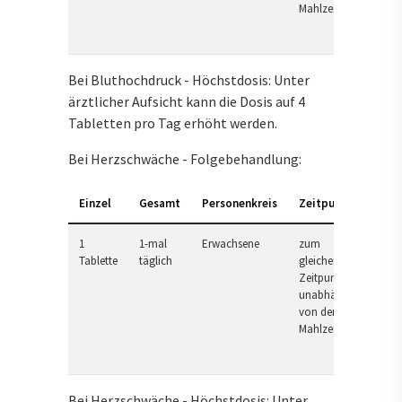
Mahlzeit
Bei Bluthochdruck - Höchstdosis: Unter
ärztlicher Aufsicht kann die Dosis auf 4
Tabletten pro Tag erhöht werden.
Bei Herzschwäche - Folgebehandlung:
Einzel
Gesamt
Personenkreis
Zeitpunkt
1
1-mal
Erwachsene
zum
Tablette
täglich
gleichen
Zeitpunkt,
unabhängig
von der
Mahlzeit
Bei Herzschwäche - Höchstdosis: Unter