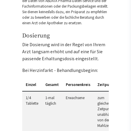
der Daten von ABDATA Pharma-Daten-Service und der
Fachinformationen oder der Packungsbeilagen erstellt.
Sie dienen keinesfalls dazu, ein Präparat zu empfehlen
oder zu bewerben oder die fachliche Beratung durch
einen Arzt oder Apotheker zu ersetzen.
Dosierung
Die Dosierung wird in der Regel von Ihrem
Arzt langsam erhöht und auf eine für Sie
passende Erhaltungsdosis eingestellt.
Bei Herzinfarkt - Behandlungsbeginn:
Einzel
Gesamt
Personenkreis
Zeitpunkt
1/4
1-mal
Erwachsene
zum
Tablette
täglich
gleichen
Zeitpunkt,
unabhängig
von der
Mahlzeit