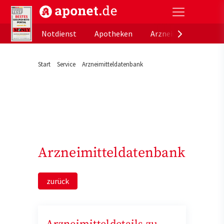
aponet.de - Das offizielle Gesundheitsportal der de
Notdienst
Apotheken
Arzneimitteldatenb
Start
Service
Arzneimitteldatenbank
Arzneimitteldatenbank
zurück