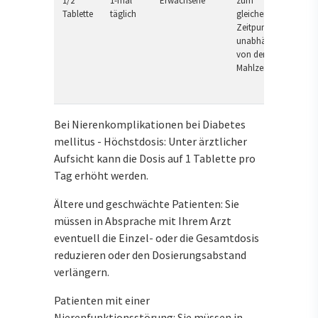
1/2
1-mal
Erwachsene
zum
Tablette
täglich
gleichen
Zeitpunkt,
unabhängig
von der
Mahlzeit
Bei Nierenkomplikationen bei Diabetes
mellitus - Höchstdosis: Unter ärztlicher
Aufsicht kann die Dosis auf 1 Tablette pro
Tag erhöht werden.
Ältere und geschwächte Patienten: Sie
müssen in Absprache mit Ihrem Arzt
eventuell die Einzel- oder die Gesamtdosis
reduzieren oder den Dosierungsabstand
verlängern.
Patienten mit einer
Nierenfunktionsstörung: Sie müssen in