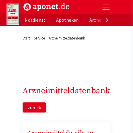
aponet.de - Das offizielle Gesundheitsportal der de
Notdienst
Apotheken
Arzneimitteldatenb
Start
Service
Arzneimitteldatenbank
Arzneimitteldatenbank
zurück