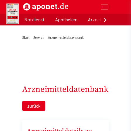
aponet.de - Das offizielle Gesundheitsportal der de
Notdienst
Apotheken
Arzneimitteldatenb
Start
Service
Arzneimitteldatenbank
Arzneimitteldatenbank
zurück