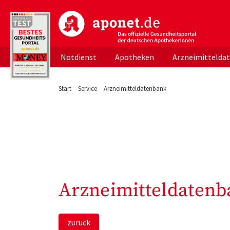
aponet.de - Das offizielle Gesundheitsportal d
Notdienst
Apotheken
Arzneimittelda
Start
Service
Arzneimitteldatenbank
Arzneimitteldatenb
zurück