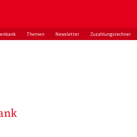
er deutschen ApothekerInnen
tenbank
Themen
Newsletter
Zuzahlungsrechner
ank