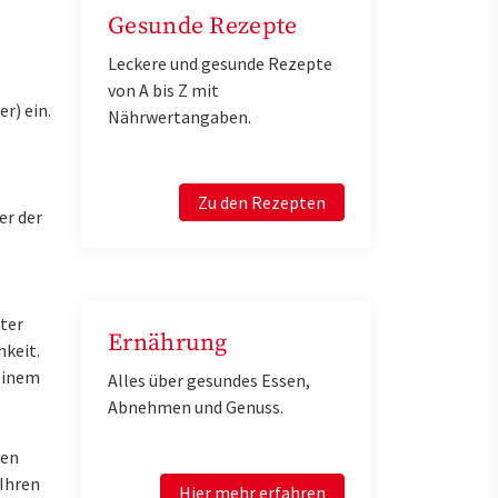
Gesunde Rezepte
Leckere und gesunde Rezepte
von A bis Z mit
r) ein.
Nährwertangaben.
Zu den Rezepten
er der
ter
Ernährung
keit.
einem
Alles über gesundes Essen,
Abnehmen und Genuss.
ren
 Ihren
Hier mehr erfahren