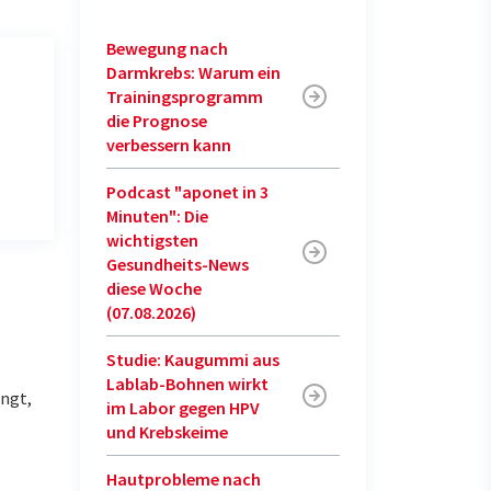
Bewegung nach
Darmkrebs: Warum ein
Trainingsprogramm
die Prognose
verbessern kann
Podcast "aponet in 3
Minuten": Die
wichtigsten
Gesundheits-News
diese Woche
(07.08.2026)
Studie: Kaugummi aus
Lablab-Bohnen wirkt
ängt,
im Labor gegen HPV
und Krebskeime
Hautprobleme nach