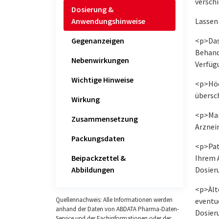
versch
Dosierung &
Anwendungshinweise
Lassen 
Gegenanzeigen
<p>Das 
Behand
Nebenwirkungen
Verfüg
Wichtige Hinweise
<p>Höc
übersc
Wirkung
<p>Man
Zusammensetzung
Arznei
Packungsdaten
<p>Pat
Beipackzettel &
Ihrem A
Abbildungen
Dosier
<p>Ält
Quellennachweis: Alle Informationen werden
eventue
anhand der Daten von ABDATA Pharma-Daten-
Dosier
Service und der Fachinformationen oder der