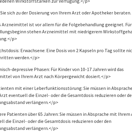
iedenen Wirkstoffstärken zur Verfügung.</p>
Sie sich zu der Dosierung von Ihrem Arzt oder Apotheker beraten.
Arzneimittel ist vor allem für die Folgebehandlung geeignet. Für
lungsbeginn stehen Arzneimittel mit niedrigerem Wirkstoffgeha
ung.</p>
hstdosis: Erwachsene: Eine Dosis von 2 Kapseln pro Tag sollte ni
hritten werden.</p>
isch-depressive Phasen: Für Kinder von 10-17 Jahren wird das
mittel von Ihrem Arzt nach Körpergewicht dosiert.</p>
ienten mit einer Leberfunktionsstörung: Sie müssen in Absprach
rzt eventuell die Einzel- oder die Gesamtdosis reduzieren oder d
ungsabstand verlängern.</p>
ere Patienten über 65 Jahren: Sie müssen in Absprache mit Ihrem 
ll die Einzel- oder die Gesamtdosis reduzieren oder den
ungsabstand verlängern.</p>