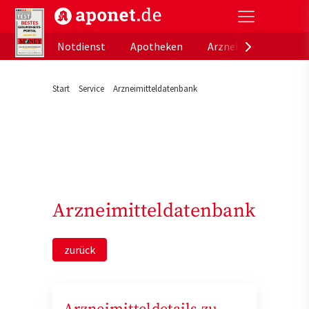
aponet.de - Das offizielle Gesundheitsportal der de
Notdienst
Apotheken
Arzneimitteldatenb
Start
Service
Arzneimitteldatenbank
Arzneimitteldatenbank
zurück