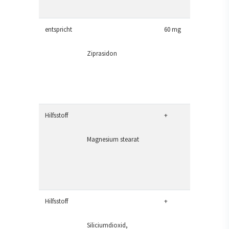
entspricht
60 mg
Ziprasidon
Hilfsstoff
+
Magnesium stearat
Hilfsstoff
+
Siliciumdioxid,