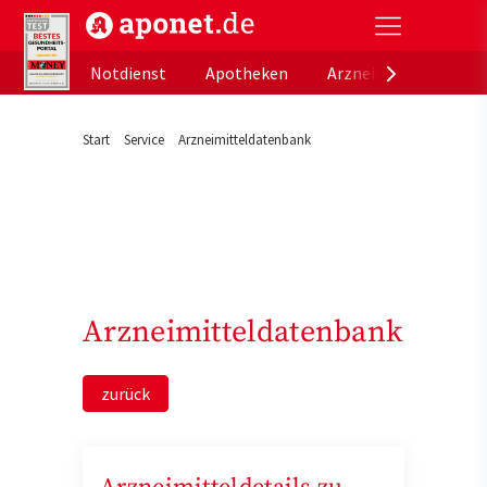
aponet.de - Das offizielle Gesundheitsportal der de
Notdienst
Apotheken
Arzneimitteldatenb
Start
Service
Arzneimitteldatenbank
Arzneimitteldatenbank
zurück