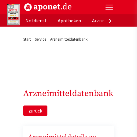
aponet.de - Das offizielle Gesundheitsportal der de
Notdienst
Apotheken
Arzneimitteldatenb
Start
Service
Arzneimitteldatenbank
Arzneimitteldatenbank
zurück