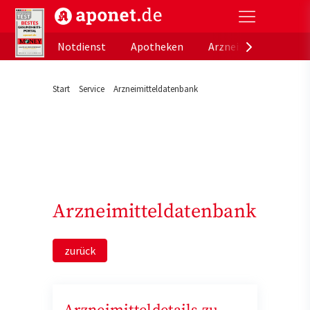
aponet.de - Das offizielle Gesundheitsportal der de
Notdienst
Apotheken
Arzneimitteldatenb
Start
Service
Arzneimitteldatenbank
Arzneimitteldatenbank
zurück