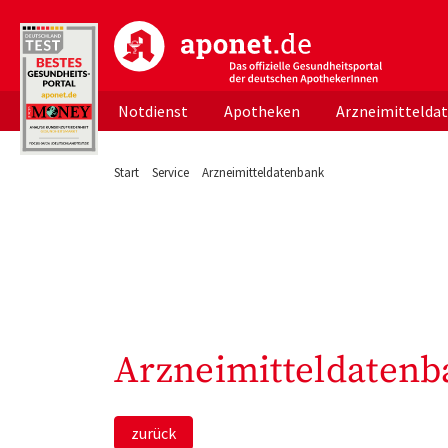
aponet.de - Das offizielle Gesundheitsportal d
Notdienst
Apotheken
Arzneimittelda
Start
Service
Arzneimitteldatenbank
Arzneimitteldatenb
zurück