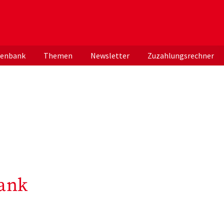
er deutschen ApothekerInnen
tenbank
Themen
Newsletter
Zuzahlungsrechner
ank