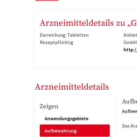
Arzneimitteldetails zu „G
Darreichung: Tabletten
Anbie
Rezeptpflichtig
Gmb
http:
Arzneimitteldetails
Aufb
Zeigen
Aufbe
Anwendungsgebiete
Das Ar
Aufbewahrung