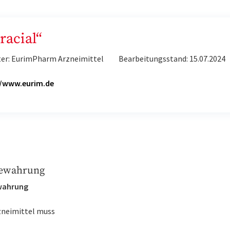
racial“
ter: EurimPharm Arzneimittel
Bearbeitungsstand: 15.07.2024
H
//www.eurim.de
ewahrung
wahrung
zneimittel muss