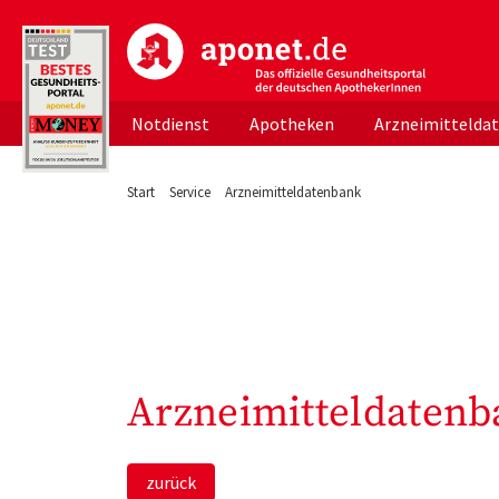
aponet.de - Das offizielle Gesundheitsportal d
Notdienst
Apotheken
Arzneimittelda
Start
Service
Arzneimitteldatenbank
Arzneimitteldatenb
zurück