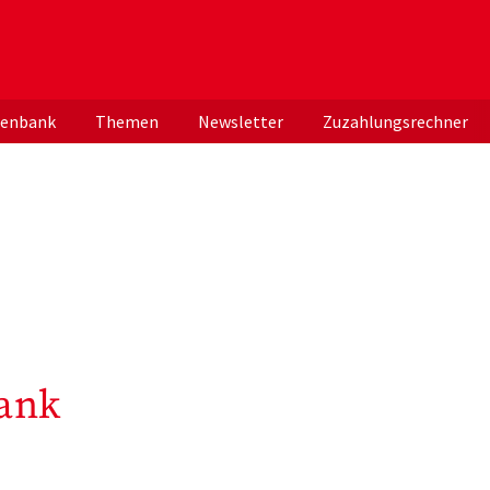
er deutschen ApothekerInnen
tenbank
Themen
Newsletter
Zuzahlungsrechner
ank