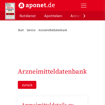
aponet.de - Das offizielle Gesundheitsportal der de
Notdienst
Apotheken
Arzneimitteldatenb
Start
Service
Arzneimitteldatenbank
Arzneimitteldatenbank
zurück