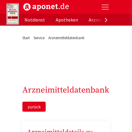
aponet.de - Das offizielle Gesundheitsportal der de
Notdienst
Apotheken
Arzneimitteldatenb
Start
Service
Arzneimitteldatenbank
Arzneimitteldatenbank
zurück