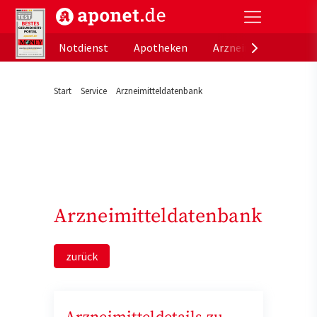
aponet.de - Das offizielle Gesundheitsportal der de
Notdienst
Apotheken
Arzneimitteldatenb
Start
Service
Arzneimitteldatenbank
Arzneimitteldatenbank
zurück