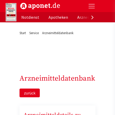
aponet.de - Das offizielle Gesundheitsportal der de
Notdienst
Apotheken
Arzneimitteldatenb
Start
Service
Arzneimitteldatenbank
Arzneimitteldatenbank
zurück