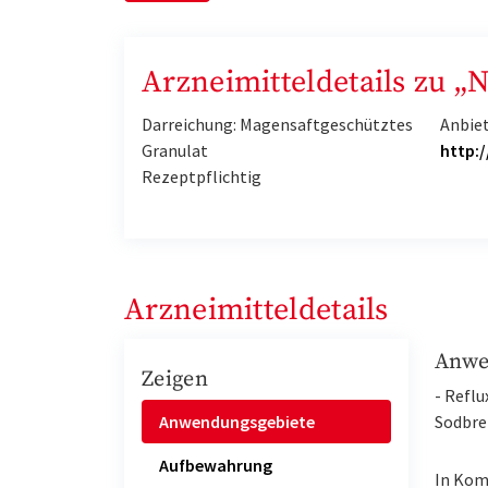
Arzneimitteldetails zu 
Darreichung: Magensaftgeschütztes
Anbie
Granulat
http:
Rezeptpflichtig
Arzneimitteldetails
Anwe
Zeigen
- Refl
Anwendungsgebiete
Sodbre
Aufbewahrung
In Kom