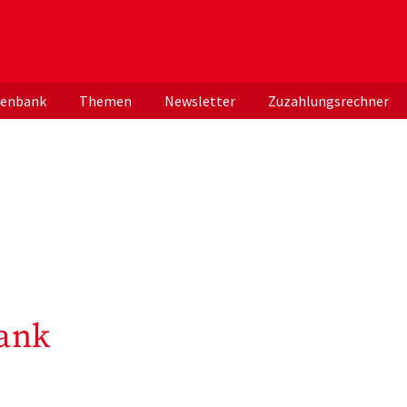
er deutschen ApothekerInnen
tenbank
Themen
Newsletter
Zuzahlungsrechner
ank