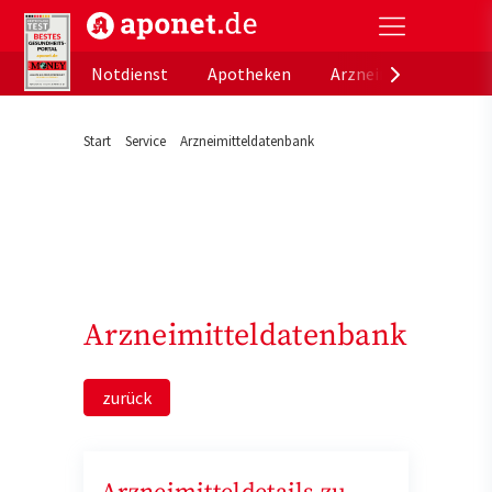
aponet.de - Das offizielle Gesundheitsportal der de
Notdienst
Apotheken
Arzneimitteldatenb
Start
Service
Arzneimitteldatenbank
Arzneimitteldatenbank
zurück