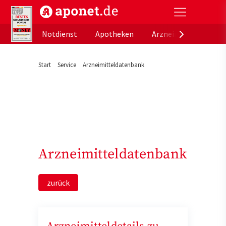
aponet.de - Das offizielle Gesundheitsportal der de
Notdienst
Apotheken
Arzneimitteldatenb
Start
Service
Arzneimitteldatenbank
Arzneimitteldatenbank
zurück