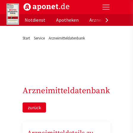
aponet.de - Das offizielle Gesundheitsportal der de
Notdienst
Apotheken
Arzneimitteldatenb
Start
Service
Arzneimitteldatenbank
Arzneimitteldatenbank
zurück