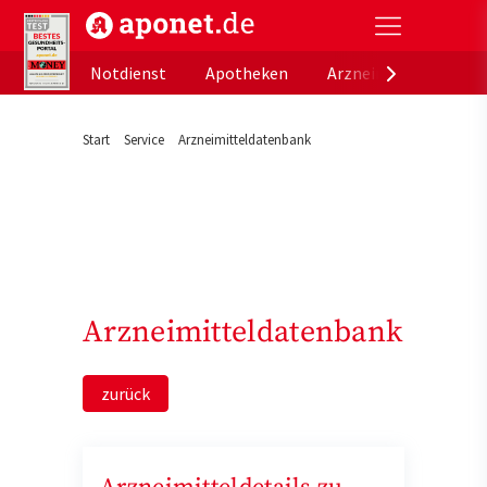
aponet.de - Das offizielle Gesundheitsportal der de
Notdienst
Apotheken
Arzneimitteldatenb
Start
Service
Arzneimitteldatenbank
Arzneimitteldatenbank
zurück