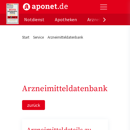
aponet.de - Das offizielle Gesundheitsportal der de
Notdienst
Apotheken
Arzneimitteldatenb
Start
Service
Arzneimitteldatenbank
Arzneimitteldatenbank
zurück