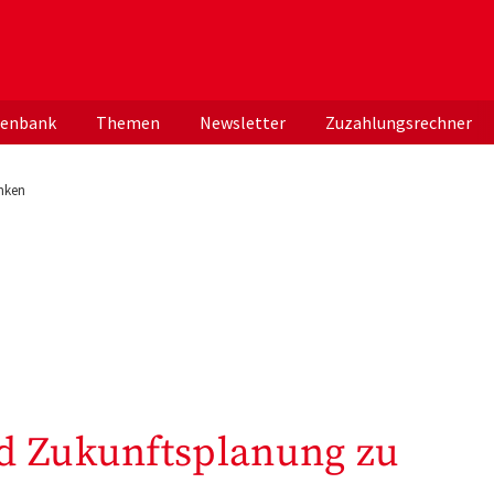
er deutschen ApothekerInnen
tenbank
Themen
Newsletter
Zuzahlungsrechner
nken
d Zukunftsplanung zu