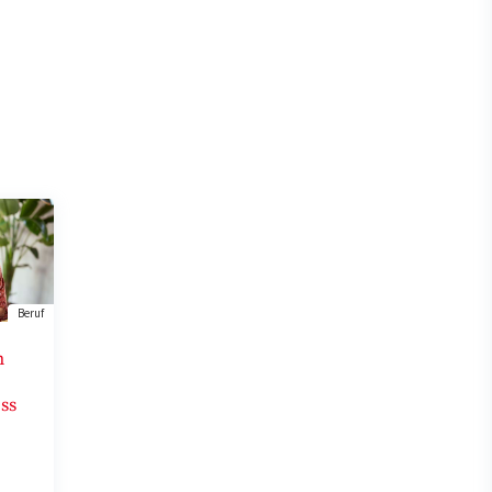
Beruf
m
ess