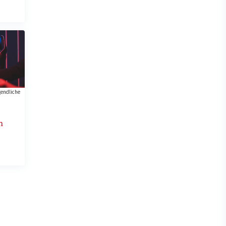
endliche
h