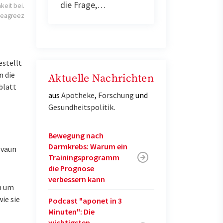
die Frage,…
keit bei.
Deagreez
estellt
n die
Aktuelle Nachrichten
blatt
aus
Apotheke
,
Forschung
und
Gesundheitspolitik
.
Bewegung nach
Darmkrebs: Warum ein
evaun
Trainingsprogramm
die Prognose
verbessern kann
h um
ie sie
Podcast "aponet in 3
Minuten": Die
wichtigsten