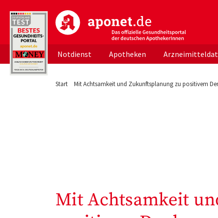
aponet.de - Das offizielle Gesundheitsportal d
Notdienst
Apotheken
Arzneimittelda
Start
Mit Achtsamkeit und Zukunftsplanung zu positivem De
Mit Achtsamkeit un