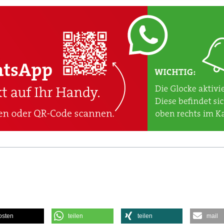
osten
teilen
teilen
mail