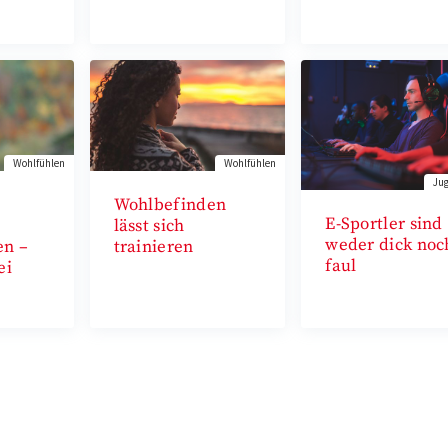
Wohlfühlen
Wohlfühlen
Jug
t
Wohlbefinden
E-Sportler sind
lässt sich
weder dick noc
en –
trainieren
faul
ei