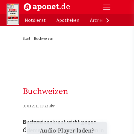
aponet.de - Das offizielle Gesundheitsportal der de
Notdienst
Apotheken
Arzneimitteldatenb
Start
Buchweizen
Buchweizen
30.03.2011 18:22 Uhr
Buchweizenkraut wirkt gegen
Ödeme und venöse Stauungen in
Audio Player laden?