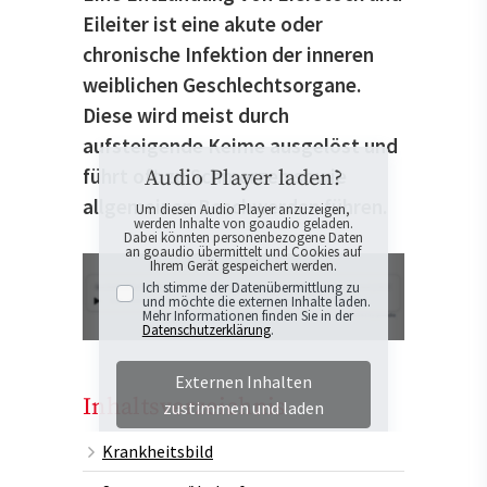
Eileiter ist eine akute oder
chronische Infektion der inneren
weiblichen Geschlechtsorgane.
Diese wird meist durch
aufsteigende Keime ausgelöst und
führt oft zu Schmerzen sowie
Audio Player laden?
allgemeinen Beschwerden führen.
Um diesen Audio Player anzuzeigen,
werden Inhalte von goaudio geladen.
Dabei könnten personenbezogene Daten
an goaudio übermittelt und Cookies auf
Ihrem Gerät gespeichert werden.
Ich stimme der Datenübermittlung zu
und möchte die externen Inhalte laden.
Mehr Informationen finden Sie in der
Datenschutzerklärung
.
Externen Inhalten
Inhaltsverzeichnis
zustimmen und laden
Krankheitsbild