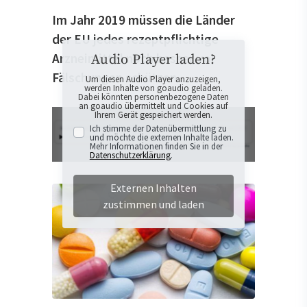
Im Jahr 2019 müssen die Länder
der EU jedes rezeptpflichtige
Arzneimittel noch besser vor
Audio Player laden?
Fälschungen schützen.
Um diesen Audio Player anzuzeigen,
werden Inhalte von goaudio geladen.
Dabei könnten personenbezogene Daten
an goaudio übermittelt und Cookies auf
Ihrem Gerät gespeichert werden.
Ich stimme der Datenübermittlung zu
und möchte die externen Inhalte laden.
Mehr Informationen finden Sie in der
Datenschutzerklärung
.
Externen Inhalten
zustimmen und laden