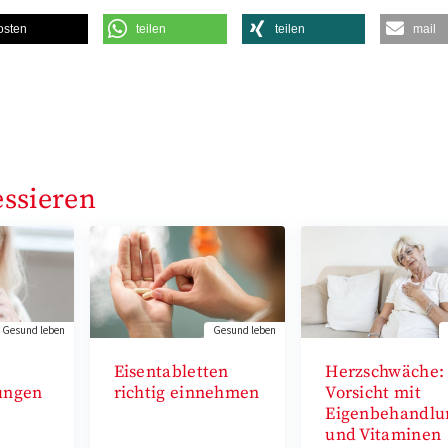
osten
teilen
teilen
mail
essieren
Gesund leben
Gesund leben
i
Eisentabletten
Herzschwäche:
ungen
richtig einnehmen
Vorsicht mit
Eigenbehandlu
und Vitaminen