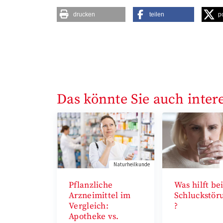
drucken
teilen
p
Das könnte Sie auch inter
Naturheilkunde
Pflanzliche
Was hilft be
Arzneimittel im
Schluckstör
Vergleich:
?
Apotheke vs.