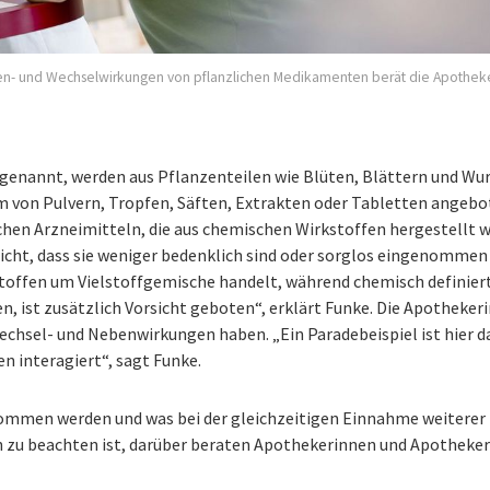
n- und Wechselwirkungen von pflanzlichen Medikamenten berät die Apotheke 
enannt, werden aus Pflanzenteilen wie Blüten, Blättern und Wu
m von Pulvern, Tropfen, Säften, Extrakten oder Tabletten angebo
chen Arzneimitteln, die aus chemischen Wirkstoffen hergestellt 
icht, dass sie weniger bedenklich sind oder sorglos eingenommen
stoffen um Vielstoffgemische handelt, während chemisch definier
n, ist zusätzlich Vorsicht geboten“, erklärt Funke. Die Apothekeri
echsel- und Nebenwirkungen haben. „Ein Paradebeispiel ist hier d
 interagiert“, sagt Funke.
mmen werden und was bei der gleichzeitigen Einnahme weiterer
zu beachten ist, darüber beraten Apothekerinnen und Apotheker