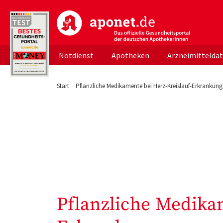
aponet.de - Das offizielle Gesundheitsportal d
Notdienst
Apotheken
Arzneimittelda
Start
Pflanzliche Medikamente bei Herz-Kreislauf-Erkrankun
Pflanzliche Medika