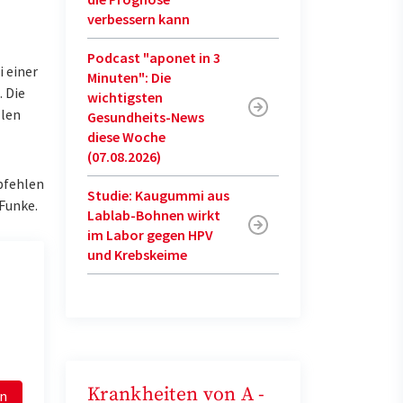
verbessern kann
Podcast "aponet in 3
 einer
Minuten": Die
. Die
wichtigsten
llen
Gesundheits-News
diese Woche
(07.08.2026)
pfehlen
Studie: Kaugummi aus
 Funke.
Lablab-Bohnen wirkt
im Labor gegen HPV
und Krebskeime
Krankheiten von A -
en