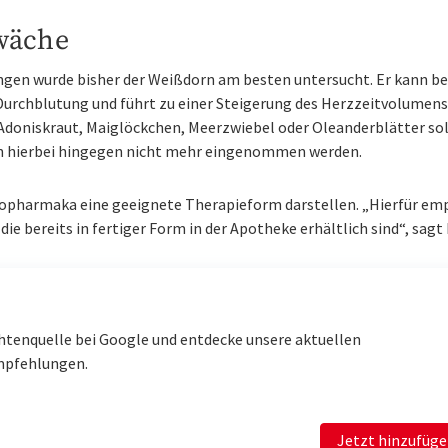
wäche
en wurde bisher der Weißdorn am besten untersucht. Er kann bei
 Durchblutung und führt zu einer Steigerung des Herzzeitvolumens
 Adoniskraut, Maiglöckchen, Meerzwiebel oder Oleanderblätter so
n hierbei hingegen nicht mehr eingenommen werden.
topharmaka eine geeignete Therapieform darstellen. „Hierfür em
ie bereits in fertiger Form in der Apotheke erhältlich sind“, sagt
htenquelle bei Google und entdecke unsere aktuellen
mpfehlungen.
Jetzt hinzufüg