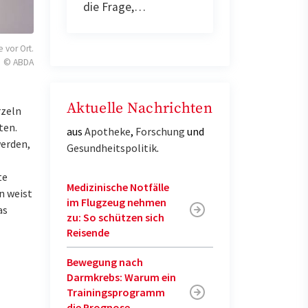
die Frage,…
vor Ort.
© ABDA
Aktuelle Nachrichten
rzeln
ten.
aus
Apotheke
,
Forschung
und
werden,
Gesundheitspolitik
.
te
Medizinische Notfälle
n weist
im Flugzeug nehmen
as
zu: So schützen sich
Reisende
Bewegung nach
Darmkrebs: Warum ein
Trainingsprogramm
die Prognose