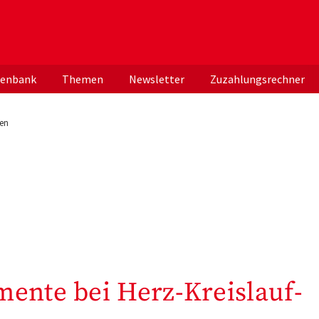
er deutschen ApothekerInnen
tenbank
Themen
Newsletter
Zuzahlungsrechner
gen
mente bei Herz-Kreislauf-