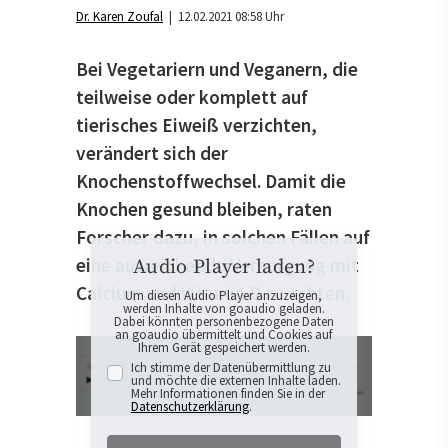
Dr. Karen Zoufal
| 12.02.2021 08:58 Uhr
Bei Vegetariern und Veganern, die
teilweise oder komplett auf
tierisches Eiweiß verzichten,
verändert sich der
Knochenstoffwechsel. Damit die
Knochen gesund bleiben, raten
Forscher dazu, in solchen Fällen auf
eine ausreichende Versorgung mit
Audio Player laden?
Calcium und Vitamin D zu achten.
Um diesen Audio Player anzuzeigen,
werden Inhalte von goaudio geladen.
Dabei könnten personenbezogene Daten
an goaudio übermittelt und Cookies auf
Ihrem Gerät gespeichert werden.
Ich stimme der Datenübermittlung zu
und möchte die externen Inhalte laden.
Mehr Informationen finden Sie in der
Datenschutzerklärung
.