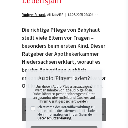
Lebensjahr
Rüdiger Freund
AK Nds/RF
| 14.06.2025 09:30 Uhr
Die richtige Pflege von Babyhaut
stellt viele Eltern vor Fragen –
besonders beim ersten Kind. Dieser
Ratgeber der Apothekerkammer
Niedersachsen erklärt, worauf es
bei der Babypflege wirklich
ankommt und wie die Apotheke vor
Audio Player laden?
Ort kompetent unterstützen kann.
Um diesen Audio Player anzuzeigen,
werden Inhalte von goaudio geladen.
Dabei könnten personenbezogene Daten
an goaudio übermittelt und Cookies auf
Ihrem Gerät gespeichert werden.
Ich stimme der Datenübermittlung zu
und möchte die externen Inhalte laden.
Mehr Informationen finden Sie in der
Datenschutzerklärung
.