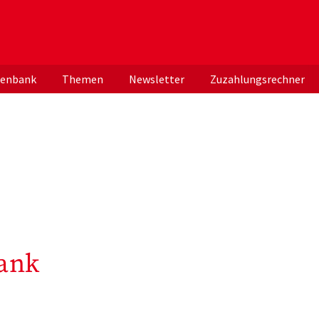
er deutschen ApothekerInnen
tenbank
Themen
Newsletter
Zuzahlungsrechner
ank