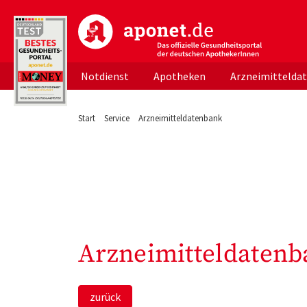
aponet.de - Das offizielle Gesundheitsportal d
Notdienst
Apotheken
Arzneimittelda
Start
Service
Arzneimitteldatenbank
Arzneimitteldatenb
zurück