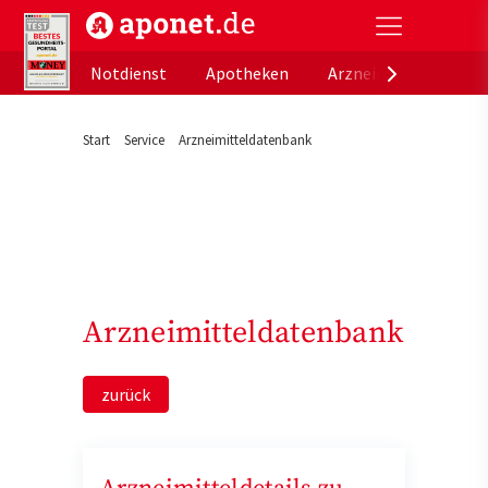
aponet.de - Das offizielle Gesundheitsportal der de
Notdienst
Apotheken
Arzneimitteldatenb
Start
Service
Arzneimitteldatenbank
Arzneimitteldatenbank
zurück