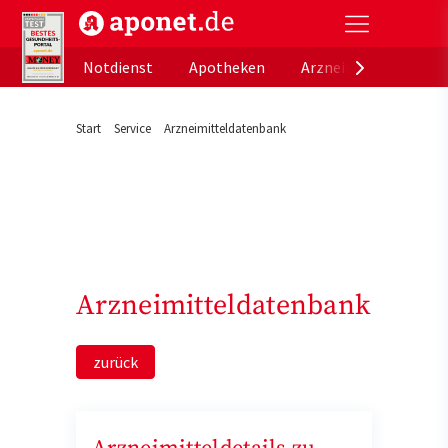
aponet.de - Das offizielle Gesundheitsportal der de
Notdienst
Apotheken
Arzneimitteldatenb
Start
Service
Arzneimitteldatenbank
Arzneimitteldatenbank
zurück