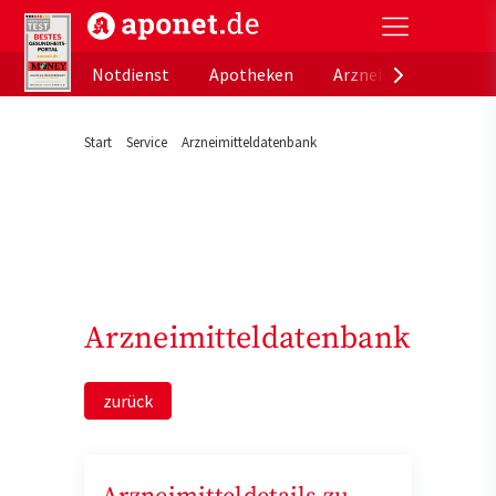
aponet.de - Das offizielle Gesundheitsportal der de
Notdienst
Apotheken
Arzneimitteldatenb
Start
Service
Arzneimitteldatenbank
Arzneimitteldatenbank
zurück