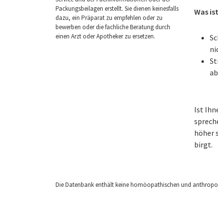
Packungsbeilagen erstellt. Sie dienen keinesfalls
Was is
dazu, ein Präparat zu empfehlen oder zu
bewerben oder die fachliche Beratung durch
einen Arzt oder Apotheker zu ersetzen.
Sc
ni
St
ab
Ist Ih
sprech
höher s
birgt.
Die Datenbank enthält keine homöopathischen und anthropos