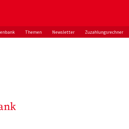
er deutschen ApothekerInnen
tenbank
Themen
Newsletter
Zuzahlungsrechner
ank