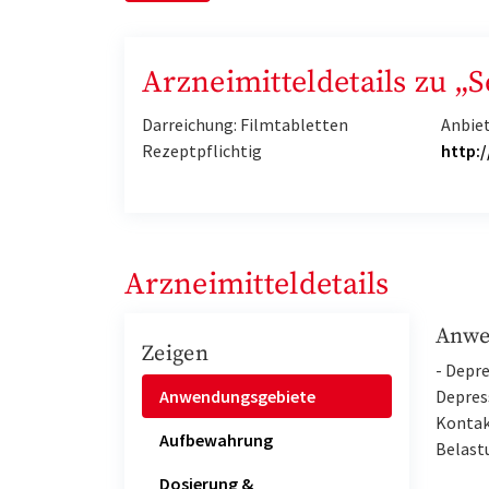
Arzneimitteldetails zu „
Darreichung: Filmtabletten
Anbie
Rezeptpflichtig
http:
Arzneimitteldetails
Anwe
Zeigen
- Depr
Anwendungsgebiete
Depres
Kontak
Aufbewahrung
Belast
Dosierung &