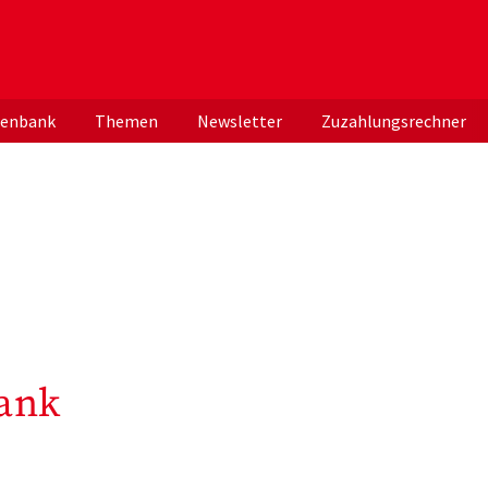
er deutschen ApothekerInnen
tenbank
Themen
Newsletter
Zuzahlungsrechner
ank