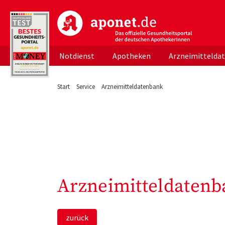
aponet.de - Das offizielle Gesundheitsportal d
Notdienst
Apotheken
Arzneimittelda
Start
Service
Arzneimitteldatenbank
Arzneimitteldatenb
zurück