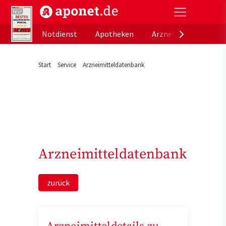
aponet.de - Das offizielle Gesundheitsportal der de
Notdienst
Apotheken
Arzneimitteldatenb
Start
Service
Arzneimitteldatenbank
Arzneimitteldatenbank
zurück