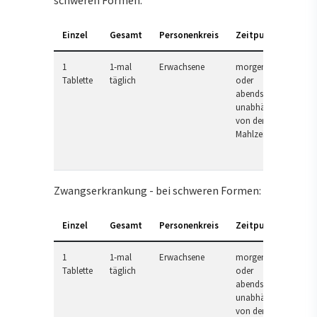
schweren Formen:
Einzel
Gesamt
Personenkreis
Zeitpunkt
1
1-mal
Erwachsene
morgens
Tablette
täglich
oder
abends,
unabhängig
von der
Mahlzeit
Zwangserkrankung - bei schweren Formen:
Einzel
Gesamt
Personenkreis
Zeitpunkt
1
1-mal
Erwachsene
morgens
Tablette
täglich
oder
abends,
unabhängig
von der