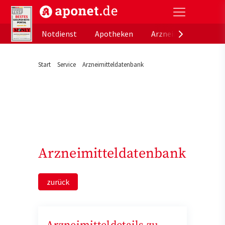
aponet.de - Das offizielle Gesundheitsportal der de
Notdienst
Apotheken
Arzneimitteldatenb
Start
Service
Arzneimitteldatenbank
Arzneimitteldatenbank
zurück