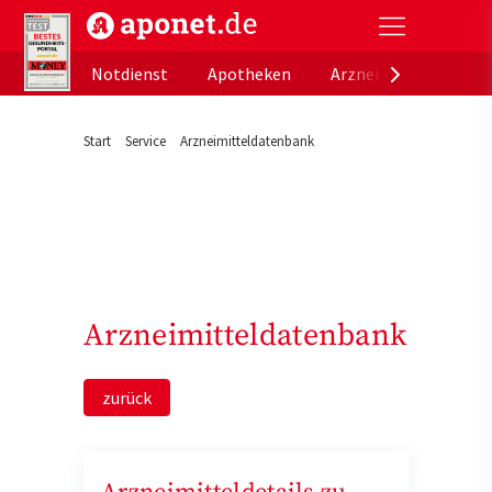
aponet.de - Das offizielle Gesundheitsportal der de
Notdienst
Apotheken
Arzneimitteldatenb
Start
Service
Arzneimitteldatenbank
Arzneimitteldatenbank
zurück