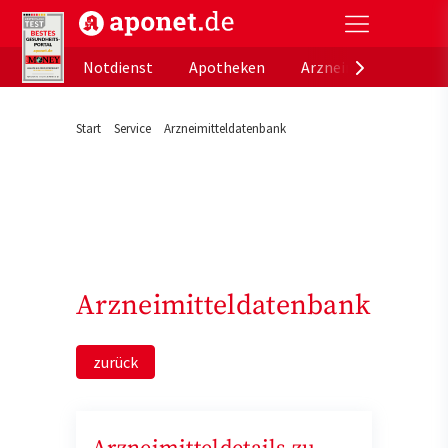
aponet.de - Das offizielle Gesundheitsportal der de
Notdienst
Apotheken
Arzneimitteldatenb
Start
Service
Arzneimitteldatenbank
Arzneimitteldatenbank
zurück