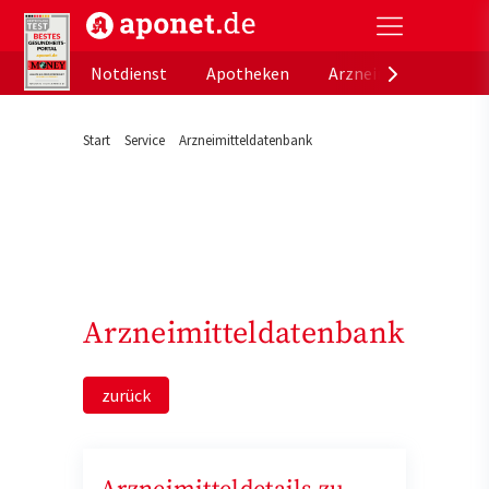
aponet.de - Das offizielle Gesundheitsportal der de
Notdienst
Apotheken
Arzneimitteldatenb
Start
Service
Arzneimitteldatenbank
Arzneimitteldatenbank
zurück