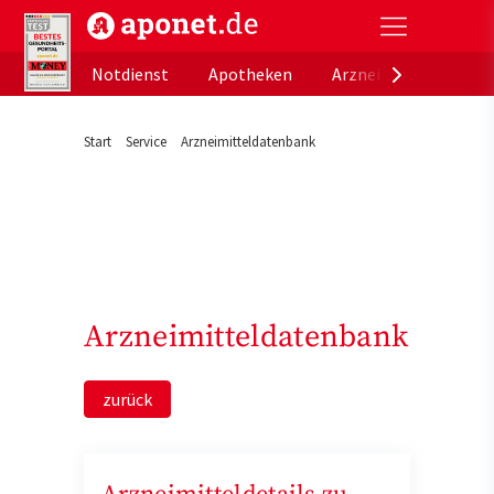
aponet.de - Das offizielle Gesundheitsportal der de
Notdienst
Apotheken
Arzneimitteldatenb
Start
Service
Arzneimitteldatenbank
Arzneimitteldatenbank
zurück