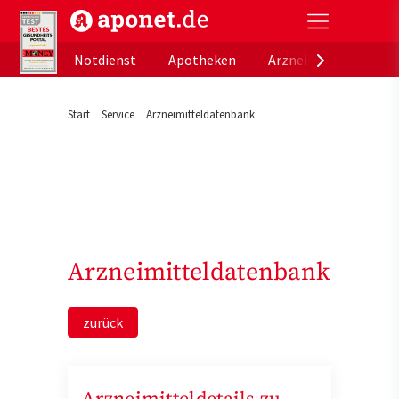
aponet.de - Das offizielle Gesundheitsportal der de
Notdienst
Apotheken
Arzneimitteldatenb
Start
Service
Arzneimitteldatenbank
Arzneimitteldatenbank
zurück