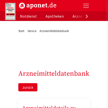
aponet.de - Das offizielle Gesundheitsportal der de
Notdienst
Apotheken
Arzneimitteldatenb
Start
Service
Arzneimitteldatenbank
Arzneimitteldatenbank
zurück