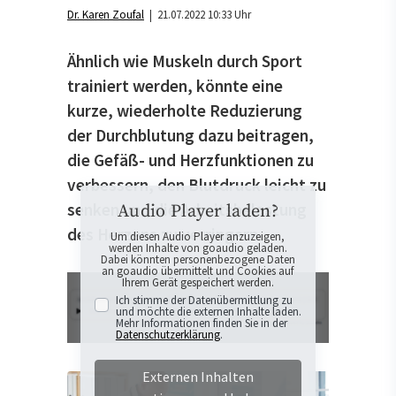
Dr. Karen Zoufal
| 21.07.2022 10:33 Uhr
Ähnlich wie Muskeln durch Sport
trainiert werden, könnte eine
kurze, wiederholte Reduzierung
der Durchblutung dazu beitragen,
die Gefäß- und Herzfunktionen zu
verbessern, den Blutdruck leicht zu
senken und die Arbeitsbelastung
Audio Player laden?
des Herzens zu verringern.
Um diesen Audio Player anzuzeigen,
werden Inhalte von goaudio geladen.
Dabei könnten personenbezogene Daten
an goaudio übermittelt und Cookies auf
Ihrem Gerät gespeichert werden.
Ich stimme der Datenübermittlung zu
und möchte die externen Inhalte laden.
Mehr Informationen finden Sie in der
Datenschutzerklärung
.
Externen Inhalten