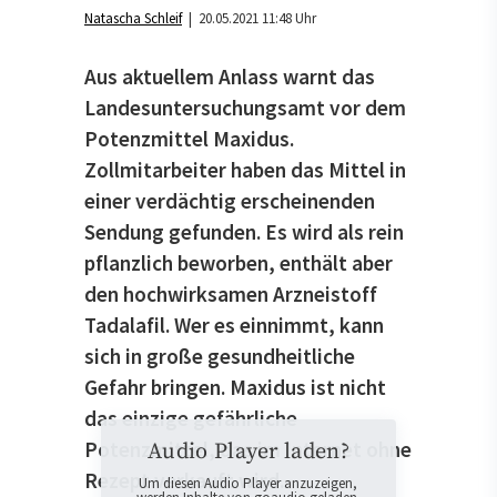
Natascha Schleif
| 20.05.2021 11:48 Uhr
Aus aktuellem Anlass warnt das
Landesuntersuchungsamt vor dem
Potenzmittel Maxidus.
Zollmitarbeiter haben das Mittel in
einer verdächtig erscheinenden
Sendung gefunden. Es wird als rein
pflanzlich beworben, enthält aber
den hochwirksamen Arzneistoff
Tadalafil. Wer es einnimmt, kann
sich in große gesundheitliche
Gefahr bringen. Maxidus ist nicht
das einzige gefährliche
Potenzmittel, das im Internet ohne
Audio Player laden?
Rezept verkauft wird.
Um diesen Audio Player anzuzeigen,