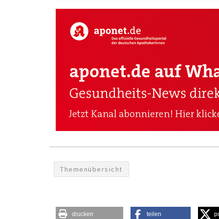
Themenübersicht
drucken
teilen
p