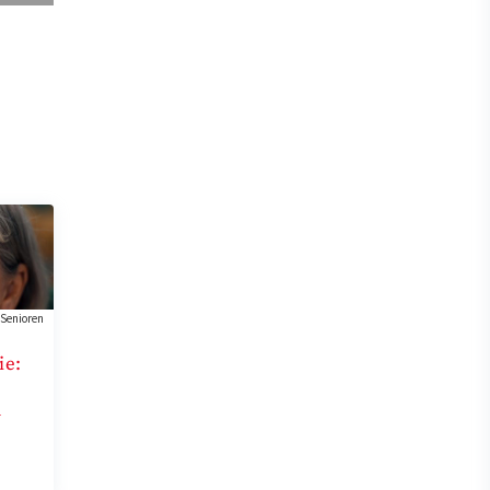
Senioren
ie:
m