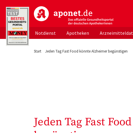
aponet.de - Das offizielle Gesundheitsportal d
Notdienst
Apotheken
Arzneimittelda
Start
Jeden Tag Fast Food könnte Alzheimer begünstigen
Jeden Tag Fast Foo