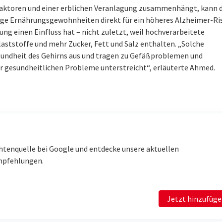
aktoren und einer erblichen Veranlagung zusammenhängt, kann d
tige Ernährungsgewohnheiten direkt für ein höheres Alzheimer-Ri
rung einen Einfluss hat – nicht zuletzt, weil hochverarbeitete
aststoffe und mehr Zucker, Fett und Salz enthalten. „Solche
sundheit des Gehirns aus und tragen zu Gefäßproblemen und
r gesundheitlichen Probleme unterstreicht“, erläuterte Ahmed.
htenquelle bei Google und entdecke unsere aktuellen
mpfehlungen.
Jetzt hinzufüg