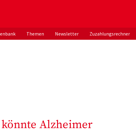
er deutschen ApothekerInnen
tenbank
Themen
Newsletter
Zuzahlungsrechner
d könnte Alzheimer