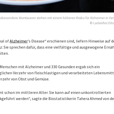
nsbesondere Wurstwaren stehen mit einem höheren Risiko für Alzheimer in Ve
© Ladanifer/iSt
nal of
Alzheimer
's Disease“ erschienen sind, liefern Hinweise auf 
ie sprechen dafür, dass eine vielfältige und ausgewogene Ernä
lten.
Menschen mit Alzheimer und 330 Gesunden ergab sich ein
chen Verzehr von fleischlastigen und verarbeiteten Lebensmitt
erzehr von Obst und Gemüse.
t schon im mittleren Alter. Sie kann auf einen unkontrollierten
ckgeführt werden“, sagte die Biostatistikerin Tahera Ahmed von d