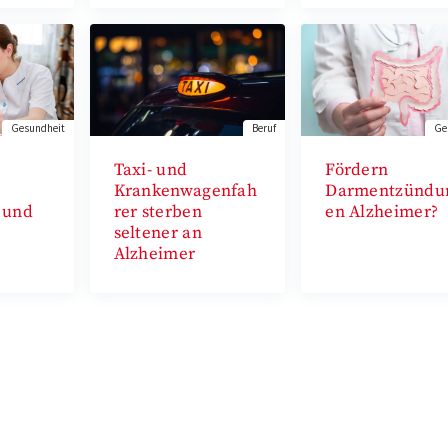
Gesundheit
Beruf
Ge
Taxi- und
Fördern
Krankenwagenfah
Darmentzündu
 und
rer sterben
en Alzheimer?
seltener an
Alzheimer