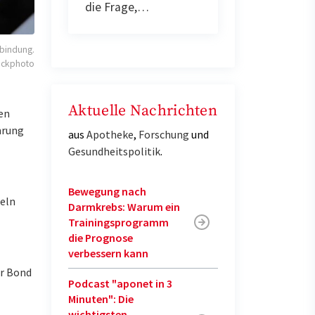
die Frage,…
rbindung.
ockphoto
Aktuelle Nachrichten
den
hrung
aus
Apotheke
,
Forschung
und
Gesundheitspolitik
.
Bewegung nach
eln
Darmkrebs: Warum ein
Trainingsprogramm
die Prognose
verbessern kann
er Bond
Podcast "aponet in 3
Minuten": Die
wichtigsten