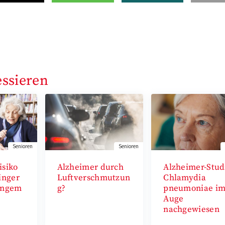
essieren
Senioren
Senioren
isiko
Alzheimer durch
Alzheimer-Stud
inger
Luftverschmutzun
Chlamydia
angem
g?
pneumoniae i
Auge
nachgewiesen