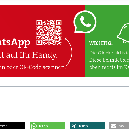
osten
teilen
teilen
mail