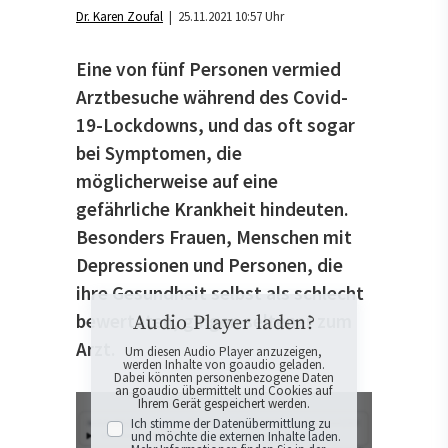
Dr. Karen Zoufal
| 25.11.2021 10:57 Uhr
Eine von fünf Personen vermied
Arztbesuche während des Covid-
19-Lockdowns, und das oft sogar
bei Symptomen, die
möglicherweise auf eine
gefährliche Krankheit hindeuten.
Besonders Frauen, Menschen mit
Depressionen und Personen, die
ihre Gesundheit selbst als schlecht
bewerteten, gingen seltener zum
Audio Player laden?
Arzt.
Um diesen Audio Player anzuzeigen,
werden Inhalte von goaudio geladen.
Dabei könnten personenbezogene Daten
an goaudio übermittelt und Cookies auf
Ihrem Gerät gespeichert werden.
Ich stimme der Datenübermittlung zu
und möchte die externen Inhalte laden.